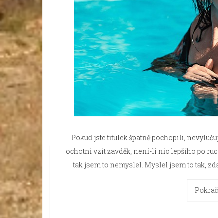
Pokud jste titulek špatně pochopili, nevylučuj
ochotni vzít zavděk, není-li nic lepšího po ruc
tak jsem to nemyslel. Myslel jsem to tak, z
Pokrač