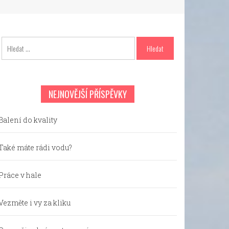
Vyhledávání
NEJNOVĚJŠÍ PŘÍSPĚVKY
Balení do kvality
Také máte rádi vodu?
Práce v hale
Vezměte i vy za kliku