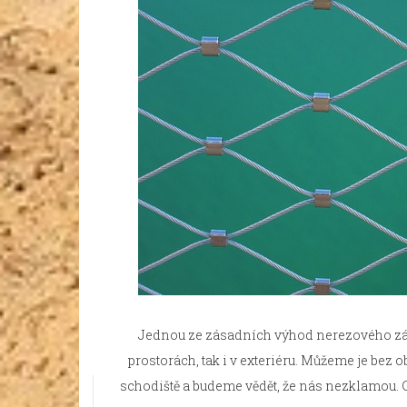
Jednou ze zásadních výhod nerezového zábra
prostorách, tak i v exteriéru. Můžeme je bez o
schodiště a budeme vědět, že nás nezklamou. 