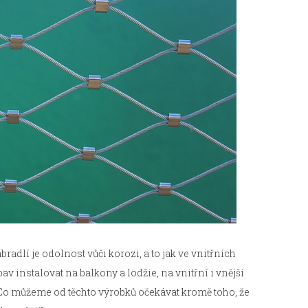
dlí je odolnost vůči korozi, a to jak ve vnitřních
bav instalovat na balkony a lodžie, na vnitřní i vnější
Co můžeme od těchto výrobků očekávat kromě toho, že