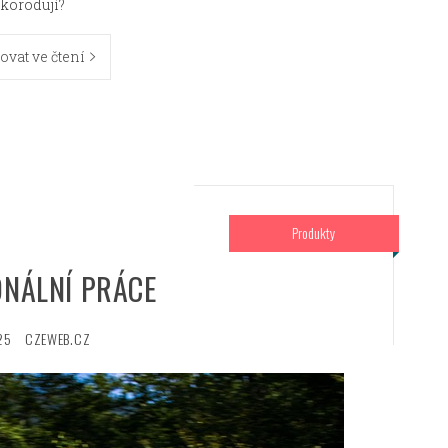
korodují?
ovat ve čtení
Produkty
ONÁLNÍ PRÁCE
25
CZEWEB.CZ