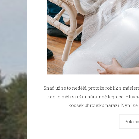
Snad už se to nedělá, protože rohlík s másle
kdo to měli si užili náramně legrace. Hlavn
kousek ubrousku narazí. Nyní se ji
Pokrač