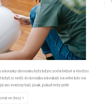
m a kousky ubrousku byly kdysi zcela běžné a všichni
ě když si sedli do kroužku a koukali na sebe kdo na
ž asi svačiny balí jinak, pokud tedy ještě
ovat ve čtení