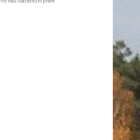
Pro vaši cukrárnu to pravé