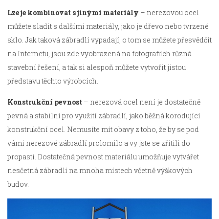
Lze je kombinovat s jinými materiály
– nerezovou ocel
můžete sladit s dalšími materiály, jako je dřevo nebo tvrzené
sklo. Jak taková zábradlí vypadají, o tom se můžete přesvědčit
na Internetu, jsou zde vyobrazená na fotografiích různá
stavební řešení, a tak si alespoň můžete vytvořit jistou
představu těchto výrobcích.
Konstrukční pevnost
– nerezová ocel není je dostatečně
pevná a stabilní pro využití zábradlí, jako běžná korodující
konstrukční ocel. Nemusíte mít obavy z toho, že by se pod
vámi nerezové zábradlí prolomilo a vy jste se zřítili do
propasti. Dostatečná pevnost materiálu umožňuje vytvářet
nesčetná zábradlí na mnoha místech včetně výškových
budov.