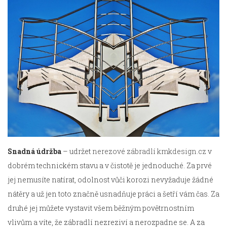
Snadná údržba
– udržet
nerezové zábradlí kmkdesign.cz
v
dobrém technickém stavu a v čistotě je jednoduché. Za prvé
jej nemusíte natírat, odolnost vůči korozi nevyžaduje žádné
nátěry a už jen toto značně usnadňuje práci a šetří vám čas. Za
druhé jej můžete vystavit všem běžným povětrnostním
vlivům a víte, že zábradlí nezreziví a nerozpadne se. A za