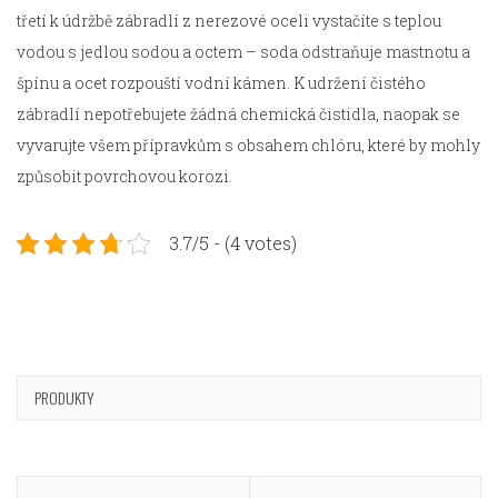
třetí k údržbě zábradlí z nerezové oceli vystačíte s teplou
vodou s jedlou sodou a octem – soda odstraňuje mastnotu a
špínu a ocet rozpouští vodní kámen. K udržení čistého
zábradlí nepotřebujete žádná chemická čistidla, naopak se
vyvarujte všem přípravkům s obsahem chlóru, které by mohly
způsobit povrchovou korozi.
3.7/5 - (4 votes)
PRODUKTY
Navigace