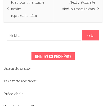
Previous
Next
Previous
Fandíme
Next
Poznejte
pro
post:
post:
našim
skvělou magii a čáry
příspěvek
reprezentantům
Vyhledávání
NEJNOVĚJŠÍ PŘÍSPĚVKY
Balení do kvality
Také máte rádi vodu?
Práce v hale