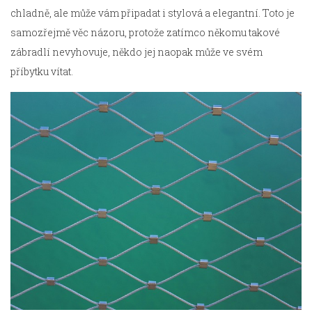
chladně, ale může vám připadat i stylová a elegantní. Toto je
samozřejmě věc názoru, protože zatímco někomu takové
zábradlí nevyhovuje, někdo jej naopak může ve svém
příbytku vítat.