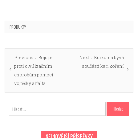
PRODUKTY
Navigace
Previous
Next
Previous
Bojujte
Next
Kurkuma bývá
pro
post:
post:
proti civilizačním
součástí kari koření
příspěvek
chorobám pomocí
vojtěšky alfalfa
Vyhledávání
NEJNOVĚJŠÍ PŘÍSPĚVKY