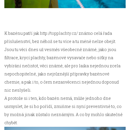
K bazénu patří jak
http://topplachty.cz/
známo celá řada
příslušenství, bez něhož se tu více a tu méně nelze obejít.
Jsou tu věci dnes už vesměs všeobecně známé, jako jsou
filtrace, krycí plachty, bazénové vysavače nebo síťky na
vybírání nečistot, věci známé, ale pro laika nejednou zcela
nepochopitelné, jako nejrůznější přípravky bazénové
chemie, a pak i to, o čem nezasvěcenci nejednou doposud
nic neslyšeli.
A protože si i ten, kdo bazén nemá, může jednoho dne
usmyslet, že si ho pořídí, zmiňme si nyní preventivně to, co
by možná jinak zůstalo neznámým. A co by mohlo skutečně
chybět.