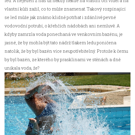
led. A nejeden z nás už někdy někde na vlastní oči viděl a na
vlastní kůži zažil, co to může znamenat. Takový rozpínající
se led může jak známo klidně potrhat i zdánlivě pevné
vodovodní potrubí, o křehčích nádobách ani nemluvě. A
kdyby zamrzla voda ponechaná ve venkovním bazénu, je
jasné, že by mohla být tato nádrž tlakem ledu poničena
natolik, že by byl bazén více neupotřebitelný. Protože k čemu
by byl bazén, ze kterého by prasklinami ve stěnách a dně
unikala voda, že?