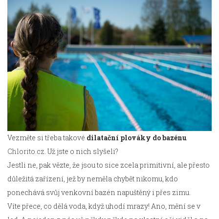
Vezměte si třeba takové
dilatační plováky do bazénu
Chlorito.cz
. Už jste o nich slyšeli?
Jestli ne, pak vězte, že jsou to sice zcela primitivní, ale přesto
důležitá zařízení, jež by neměla chybět nikomu, kdo
ponechává svůj venkovní bazén napuštěný i přes zimu.
Víte přece, co dělá voda, když uhodí mrazy! Ano, mění se v