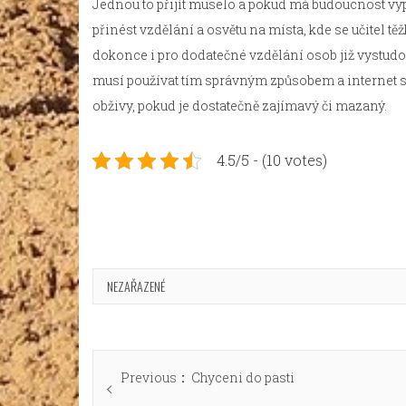
Jednou to přijít muselo a pokud má budoucnost vyp
přinést vzdělání a osvětu na místa, kde se učitel tě
dokonce i pro dodatečné vzdělání osob již vystudo
musí používat tím správným způsobem a internet se
obživy, pokud je dostatečně zajímavý či mazaný.
4.5/5 - (10 votes)
NEZAŘAZENÉ
Navigace
Previous
Previous
Chyceni do pasti
pro
post: