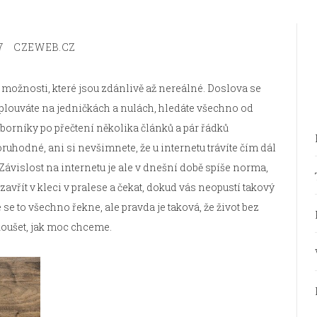
7
CZEWEB.CZ
é možnosti, které jsou zdánlivě až nereálné. Doslova se
roplouváte na jedničkách a nulách, hledáte všechno od
dborníky po přečtení několika článků a pár řádků
ruhodné, ani si nevšimnete, že u internetu trávíte čím dál
n. Závislost na internetu je ale v dnešní době spíše norma,
e zavřít v kleci v pralese a čekat, dokud vás neopustí takový
e se to všechno řekne, ale pravda je taková, že život bez
okoušet, jak moc chceme.