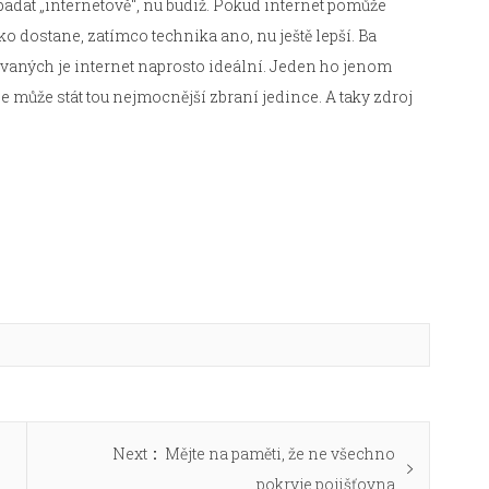
adat „internetově“, nu budiž. Pokud internet pomůže
žko dostane, zatímco technika ano, nu ještě lepší. Ba
vaných je internet naprosto ideální. Jeden ho jenom
 může stát tou nejmocnější zbraní jedince. A taky zdroj
Next
Next
Mějte na paměti, že ne všechno
post:
pokryje pojišťovna