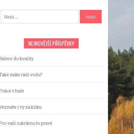
Vyhledávání
NEJNOVĚJŠÍ PŘÍSPĚVKY
Balení do kvality
Také máte rádi vodu?
Práce v hale
Vezměte i vy za kliku
Pro vaši cukrárnu to pravé