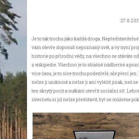
27.8.201
Je to tak trochu jako každá droga. Nepředstaviteln
vám otevře doposud nepoznaný
svět
, a vy nyní p
historie po přírodní vědy, na všechno se stáváte o
z wikipedie. Všechno je to strašně nádherné a pozo
více času, je to sice trochu podezřelé, ale přeci je
nelze ji uniknout a nelze ji ani vyléčit jinak, než s
ten skrytý pocit a nutkání otevřít sociální síť. Lehc
internetu si již nelze představit, byť se můžeme p