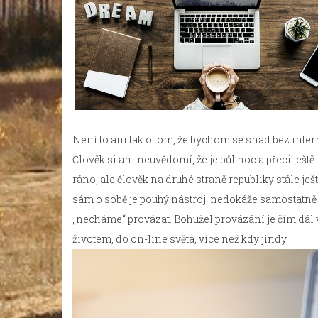
Není to ani tak o tom, že bychom se snad bez interne
Člověk si ani neuvědomí, že je půl noc a přeci ješt
ráno, ale člověk na druhé straně republiky stále je
sám o sobě je pouhý nástroj, nedokáže samostatně p
„necháme“ provázat. Bohužel provázání je čím dál v
životem, do on-line světa, více než kdy jindy.