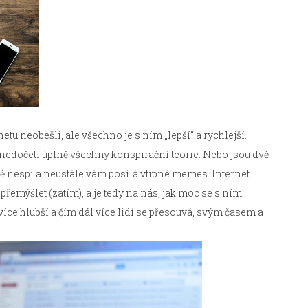
tu neobešli, ale všechno je s ním „lepší“ a rychlejší.
ě nedočetl úplně všechny konspirační teorie. Nebo jsou dvě
ště nespí a neustále vám posílá vtipné memes. Internet
řemýšlet (zatím), a je tedy na nás, jak moc se s ním
íce hlubší a čím dál více lidí se přesouvá, svým časem a