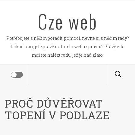
Skip
Cze web
to
content
Potřebujete s něčím poradit, pomoci, nevíte si s něčím rady?
Pokud ano, jste právě na tomto webu správně. Právě zde
můžete nalézt radu, jež je nad zlato.
PROČ DŮVĚŘOVAT
TOPENÍ V PODLAZE