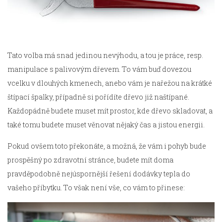
Tato volba má snad jedinou nevýhodu, a tou je práce, resp.
manipulace s palivovým dřevem. To vám buď dovezou
vcelku v dlouhých kmenech, anebo vám je nařežou na krátké
štípací špalky, případně si pořídíte dřevo již naštípané.
Každopádně budete muset mít prostor, kde dřevo skladovat, a
také tomu budete muset věnovat nějaký čas a jistou energii.
Pokud ovšem toto překonáte, a možná, že vám i pohyb bude
prospěšný po zdravotní stránce, budete mít doma
pravděpodobně nejúspornější řešení dodávky tepla do
vašeho příbytku. To však není vše, co vám to přinese: