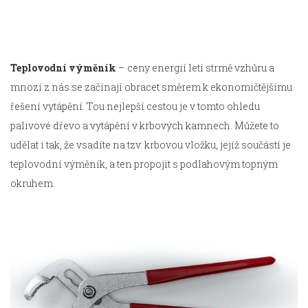
Teplovodní výměník
– ceny energií letí strmě vzhůru a
mnozí z nás se začínají obracet směrem k ekonomičtějšímu
řešení vytápění. Tou nejlepší cestou je v tomto ohledu
palivové dřevo a vytápění v krbových kamnech. Můžete to
udělat i tak, že vsadíte na tzv. krbovou vložku, jejíž součástí je
teplovodní výměník, a ten propojit s podlahovým topným
okruhem.