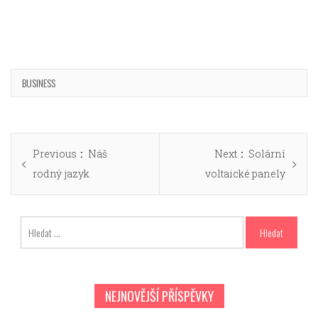
BUSINESS
Navigace
Previous
Next
Previous
Náš
Next
Solární
pro
post:
post:
rodný jazyk
voltaické panely
příspěvek
Vyhledávání
NEJNOVĚJŠÍ PŘÍSPĚVKY