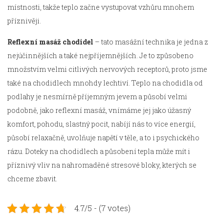
místnosti, takže teplo začne vystupovat vzhůru mnohem
příznivěji.
Reflexní masáž chodidel
– tato masážní technika je jedna z
nejúčinnějších a také nejpříjemnějších. Je to způsobeno
množstvím velmi citlivých nervových receptorů, proto jsme
také na chodidlech mnohdy lechtiví. Teplo na chodidla od
podlahy je nesmírně příjemným jevem a působí velmi
podobně, jako reflexní masáž, vnímáme jej jako úžasný
komfort, pohodu, slastný pocit, nabíjí nás to více energií,
působí relaxačně, uvolňuje napětí v těle, a to i psychického
rázu. Doteky na chodidlech a působení tepla může mít i
příznivý vliv na nahromaděné stresové bloky, kterých se
chceme zbavit.
4.7/5 - (7 votes)