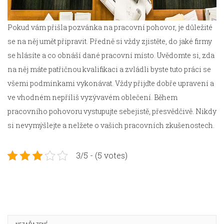
Pokud vám přišla pozvánka na pracovní pohovor, je důležité
se na něj umět připravit. Předně si vždy zjistěte, do jaké firmy
se hlásíte a co obnáší dané pracovní místo. Uvědomte si, zda
na něj máte patřičnou kvalifikaci a zvládli byste tuto práci se
všemi podmínkami vykonávat. Vždy přijďte dobře upravení a
ve vhodném nepříliš vyzývavém oblečení. Během
pracovního pohovoru vystupujte sebejistě, přesvědčivě. Nikdy
si nevymýšlejte a nelžete o vašich pracovních zkušenostech.
3/5 - (5 votes)