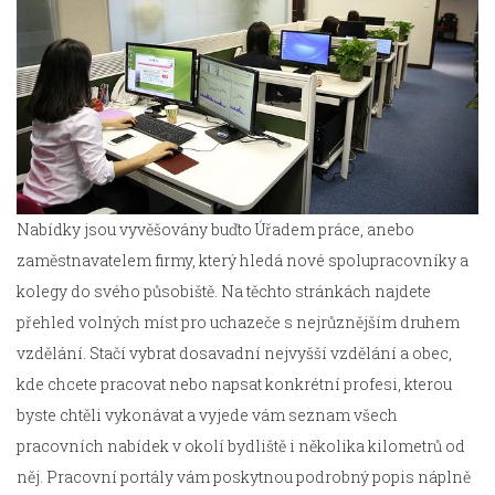
Nabídky jsou vyvěšovány buďto Úřadem práce, anebo
zaměstnavatelem firmy, který hledá nové spolupracovníky a
kolegy do svého působiště. Na těchto stránkách najdete
přehled volných míst pro uchazeče s nejrůznějším druhem
vzdělání. Stačí vybrat dosavadní nejvyšší vzdělání a obec,
kde chcete pracovat nebo napsat konkrétní profesi, kterou
byste chtěli vykonávat a vyjede vám seznam všech
pracovních nabídek v okolí bydliště i několika kilometrů od
něj. Pracovní portály vám poskytnou podrobný popis náplně