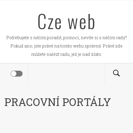
Skip
Cze web
to
content
Potřebujete s něčím poradit, pomoci, nevíte si s něčím rady?
Pokud ano, jste právě na tomto webu správně. Právě zde
můžete nalézt radu, jež je nad zlato.
PRACOVNÍ PORTÁLY