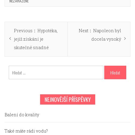
NEZAŘAZENÉ
Navigace
Previous
Next
Previous
Hypotéka,
Next
Napoleon byl
pro
post:
post:
jejíž získání je
docela vysoký
příspěvek
skutečně snadné
Vyhledávání
NEJNOVĚJŠÍ PŘÍSPĚVKY
Balení do kvality
Také máte rádi vodu?