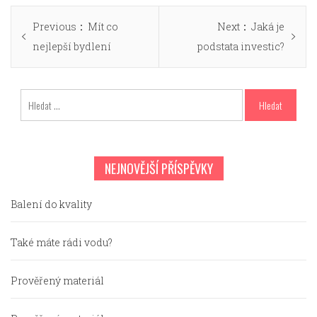
Navigace
Previous
Next
Previous
Mít co
Next
Jaká je
pro
post:
post:
nejlepší bydlení
podstata investic?
příspěvek
Vyhledávání
NEJNOVĚJŠÍ PŘÍSPĚVKY
Balení do kvality
Také máte rádi vodu?
Prověřený materiál