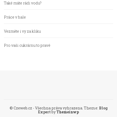
Také máte rádi vodu?
Práce v hale
Vezměte i vy za kliku
Pro vaši cukrárnu to pravé
© Czeweb.cz - Všechna práva vyhrazena.
Theme:
Blog
Expert
by
Themeinwp