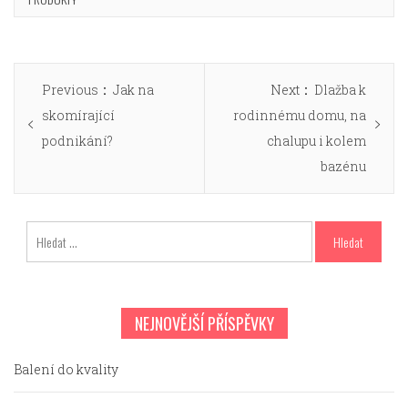
Navigace
Previous
Next
Previous
Jak na
Next
Dlažba k
pro
post:
post:
skomírající
rodinnému domu, na
příspěvek
podnikání?
chalupu i kolem
bazénu
Vyhledávání
NEJNOVĚJŠÍ PŘÍSPĚVKY
Balení do kvality