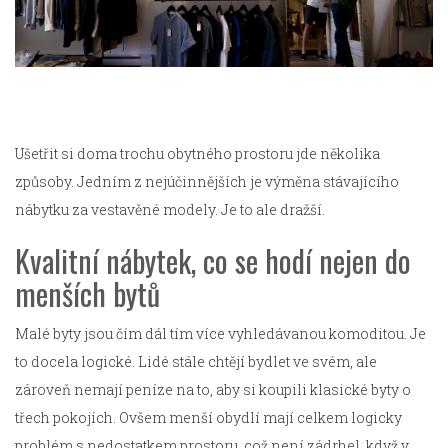
Ušetřit si doma trochu obytného prostoru jde několika
způsoby. Jedním z nejúčinnějších je výměna stávajícího
nábytku za vestavěné modely. Je to ale dražší.
Kvalitní nábytek, co se hodí nejen do
menších bytů
Malé byty jsou čím dál tím více vyhledávanou komoditou. Je
to docela logické. Lidé stále chtějí bydlet ve svém, ale
zároveň nemají peníze na to, aby si koupili klasické byty o
třech pokojích. Ovšem menší obydlí mají celkem logicky
problém s nedostatkem prostoru, což není zádrhel, když v