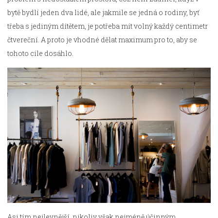
bytě bydlí jeden dva lidé, ale jakmile se jedná o rodiny, byť
třeba s jediným dítětem, je potřeba mít volný každý centimetr
čtvereční. A proto je vhodné dělat maximum pro to, aby se
tohoto cíle dosáhlo.
Asi tím nejlevnější, nikoliv však nejméně účinným