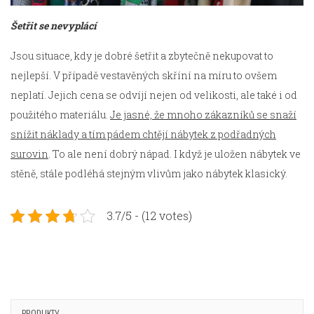
Šetřit se nevyplácí
Jsou situace, kdy je dobré šetřit a zbytečně nekupovat to
nejlepší. V případě vestavěných skříní na míru to ovšem
neplatí. Jejich cena se odvíjí nejen od velikosti, ale také i od
použitého materiálu.
Je jasné, že mnoho zákazníků se snaží
snížit náklady a tím pádem chtějí nábytek z podřadných
surovin
. To ale není dobrý nápad. I když je uložen nábytek ve
stěně, stále podléhá stejným vlivům jako nábytek klasický.
3.7/5 - (12 votes)
PRODUKTY