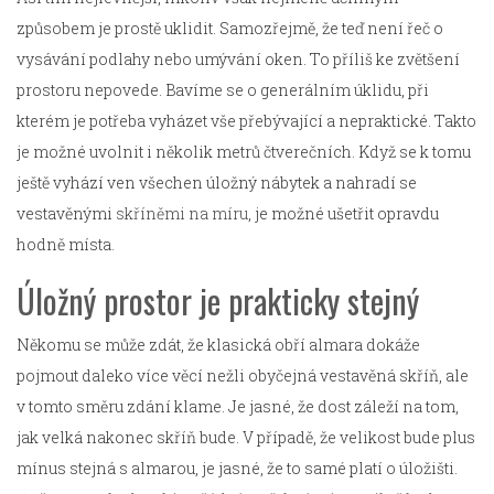
způsobem je prostě uklidit. Samozřejmě, že teď není řeč o
vysávání podlahy nebo umývání oken. To příliš ke zvětšení
prostoru nepovede. Bavíme se o generálním úklidu, při
kterém je potřeba vyházet vše přebývající a nepraktické. Takto
je možné uvolnit i několik metrů čtverečních. Když se k tomu
ještě vyhází ven všechen úložný nábytek a nahradí se
vestavěnými
skříněmi na míru
, je možné ušetřit opravdu
hodně místa.
Úložný prostor je prakticky stejný
Někomu se může zdát, že klasická obří almara dokáže
pojmout daleko více věcí nežli obyčejná vestavěná skříň, ale
v tomto směru zdání klame. Je jasné, že dost záleží na tom,
jak velká nakonec skříň bude. V případě, že velikost bude plus
mínus stejná s almarou, je jasné, že to samé platí o úložišti.