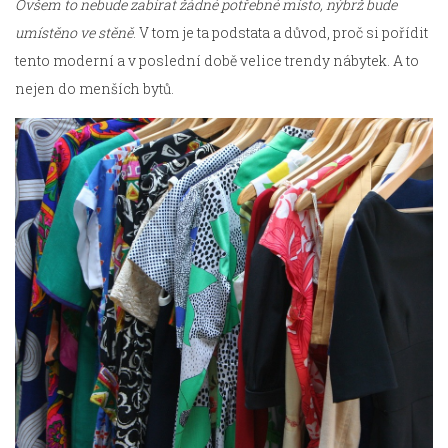
Ovšem to nebude zabírat žádné potřebné místo, nýbrž bude
umístěno ve stěně
. V tom je ta podstata a důvod, proč si pořídit
tento moderní a v poslední době velice trendy nábytek. A to
nejen do menších bytů.