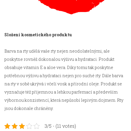
Složení kosmetického produktu
Barva na rty udělá vaše rty nejen neodolatelnými, ale
poskytne rovněž dokonalou výživu a hydrataci. Produkt
obsahuje vitamin E a aloe vera. Díky tomu tak poskytne
potřebnou výživu a hydrataci nejen pro suché rty. Dále barva
na rty v sobě ukrývá i včelí vosk a přírodní oleje. Produkt se
vyznačuje též příjemnou a lehkou parfemací a především
výbornou konzistencí, která nepůsobí lepivým dojmem. Rty
jsou dokonale chráněny.
3/5 - (11 votes)