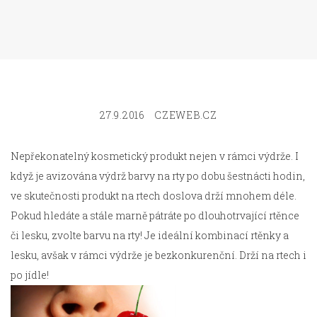
27.9.2016
CZEWEB.CZ
Nepřekonatelný kosmetický produkt nejen v rámci výdrže. I
když je avizována výdrž barvy na rty po dobu šestnácti hodin,
ve skutečnosti produkt na rtech doslova drží mnohem déle.
Pokud hledáte a stále marně pátráte po dlouhotrvající rtěnce
či lesku, zvolte barvu na rty! Je ideální kombinací rtěnky a
lesku, avšak v rámci výdrže je bezkonkurenční. Drží na rtech i
po jídle!