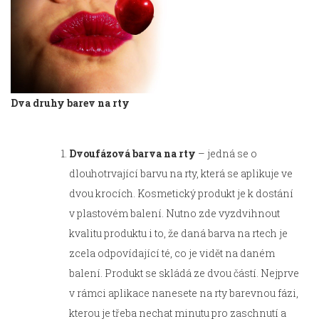
Dva druhy barev na rty
Dvoufázová barva na rty
– jedná se o
dlouhotrvající barvu na rty, která se aplikuje ve
dvou krocích. Kosmetický produkt je k dostání
v plastovém balení. Nutno zde vyzdvihnout
kvalitu produktu i to, že daná barva na rtech je
zcela odpovídající té, co je vidět na daném
balení. Produkt se skládá ze dvou částí. Nejprve
v rámci aplikace nanesete na rty barevnou fázi,
kterou je třeba nechat minutu pro zaschnutí a