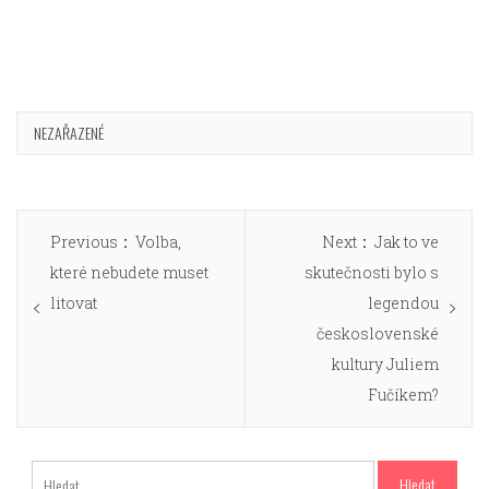
NEZAŘAZENÉ
Navigace
Previous
Next
Previous
Volba,
Next
Jak to ve
pro
post:
post:
které nebudete muset
skutečnosti bylo s
příspěvek
litovat
legendou
československé
kultury Juliem
Fučíkem?
Vyhledávání