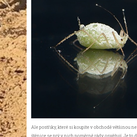
Ale postřiky, které si koupíte v obchodě většinou 
štěnice se prý v nich poměrně rády osvěžují. Je to 