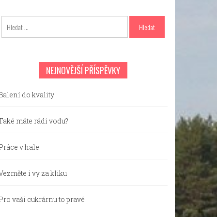
Vyhledávání
NEJNOVĚJŠÍ PŘÍSPĚVKY
Balení do kvality
Také máte rádi vodu?
Práce v hale
Vezměte i vy za kliku
Pro vaši cukrárnu to pravé