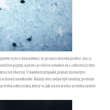
epleťte si to s dezinfekcí, to je něco docela jiného. Ani s
rozdílné pojmy, a proto je velice smutné že i odborníci tyto
atou lid obecný. V každém případě, pokud doma tyto
du a ihned zasáhněte. Každý den může být osudný, protože
e třeba odborníka, který ví jak na ně a toho je třeba rychle