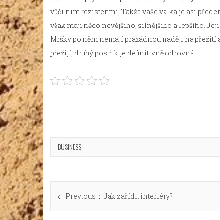
vůči nim rezistentní, Takže vaše válka je asi před
však mají něco novějšího, silnějšího a lepšího. Jej
Mršky po něm nemají pražádnou naději na přežití a
přežijí, druhý postřik je definitivně odrovná.
BUSINESS
Navigace
Previous
Previous
Jak zařídit interiéry?
pro
post: