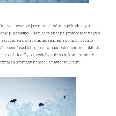
síme vypisovat. Že jste na tuto hodinu v přírodozpytu
reme je namátkou. Nebude to snadné, protože je to největší
 zabývat jen některými, tak sáhneme po nich. Jsou to
Všeobecně část toho, co v domácnosti nevidíme nikterak
 švábi a štěnice. Tyto živočichy je třeba nekompromisně
i roznášejí hromadu nemocí, a navíc jsou velmi