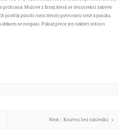
em prohraná. Mužové z firmy, která se desinsekcí zabývá
ich postřik působí mezi těmito potvorami smrt a paniku.
 útěkem se nespasí. Pokud přece jen někteří jedinci
Next
Next
Kouření bez následků
post: