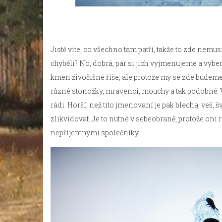
Jistě víte, co všechno tam patří, takže to zde nemu
chyběli? No, dobrá, pár si jich vyjmenujeme a vybe
kmen živočišné říše, ale protože my se zde budeme
různé stonožky, mravenci, mouchy a tak podobně. 
rádi. Horší, než tito jmenovaní je pak blecha, veš,
zlikvidovat. Je to nutné v sebeobraně, protože on
nepříjemnými
společníky.