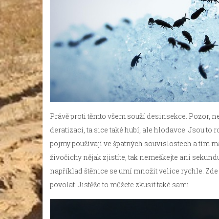
Právě proti těmto všem souží
desinsekce
. Pozor, n
deratizací, ta sice také hubí, ale hlodavce. Jsou to 
pojmy používají ve špatných souvislostech a tím m
živočichy nějak zjistíte, tak nemeškejte ani sekun
například štěnice se umí množit velice rychle. Zde j
povolat. Jistěže to můžete zkusit také sami.