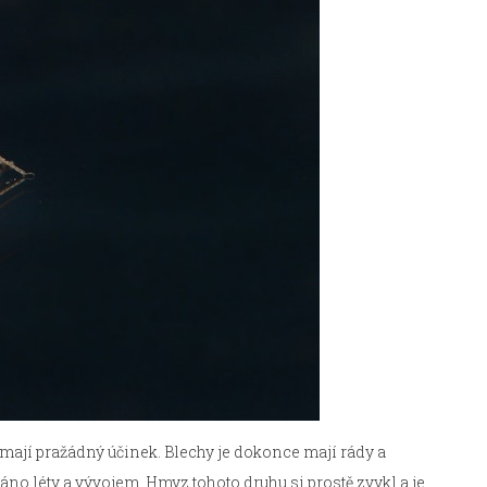
nemají pražádný účinek. Blechy je dokonce mají rády a
dáno léty a vývojem. Hmyz tohoto druhu si prostě zvykl a je