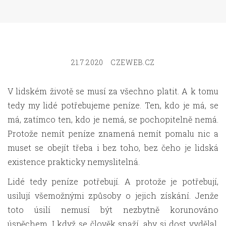
21.7.2020
CZEWEB.CZ
V lidském životě se musí za všechno platit. A k tomu
tedy my lidé potřebujeme peníze. Ten, kdo je má, se
má, zatímco ten, kdo je nemá, se pochopitelně nemá.
Protože nemít peníze znamená nemít pomalu nic a
muset se obejít třeba i bez toho, bez čeho je lidská
existence prakticky nemyslitelná.
Lidé tedy peníze potřebují. A protože je potřebují,
usilují všemožnými způsoby o jejich získání. Jenže
toto úsilí nemusí být nezbytně korunováno
úspěchem. I když se člověk snaží, aby si dost vydělal,