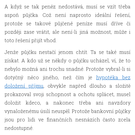
A když se tak peněz nedostává, musí se vzít třeba
aspoň půjčka. Což není naprosto ideální řešení,
protože se takové půjčené peníze musí dříve či
později zase vrátit, ale není-li jiná možnost, může i
toto řešení přijít vhod.
Jenže půjčku nestačí jenom chtít. Ta se také musí
získat. A kdo už se někdy o půjčku ucházel, ví, že to
nebylo možná ani trochu snadné. Protože vybral-li si
dotyčný něco jiného, než čím je
hypotéka bez
doložení příjmu
, obvykle napřed dlouho a složitě
prokazoval svoji schopnost a ochotu splácet, musel
doložit kdeco, a nakonec třeba ani navzdory
vynaloženému úsilí neuspěl. Protože bankovní půjčky
jsou pro lidi ve finančních nesnázích často zcela
nedostupné.