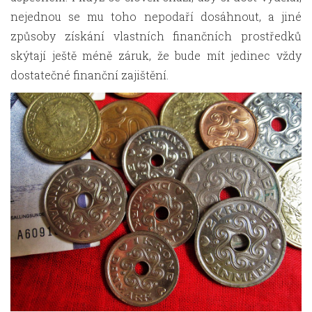
nejednou se mu toho nepodaří dosáhnout, a jiné
způsoby získání vlastních finančních prostředků
skýtají ještě méně záruk, že bude mít jedinec vždy
dostatečné finanční zajištění.