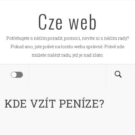
Skip
Cze web
to
content
Potřebujete s něčím poradit, pomoci, nevíte si s něčím rady?
Pokud ano, jste právě na tomto webu správně. Právě zde
můžete nalézt radu, jež je nad zlato.
KDE VZÍT PENÍZE?