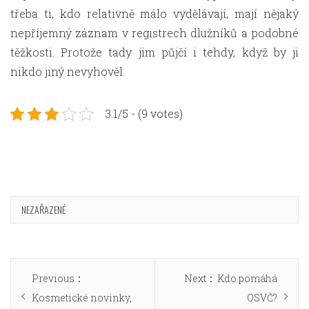
třeba ti, kdo relativně málo vydělávají, mají nějaký
nepříjemný záznam v registrech dlužníků a podobné
těžkosti. Protože tady jim půjčí i tehdy, když by ji
nikdo jiný nevyhověl.
3.1/5 - (9 votes)
NEZAŘAZENÉ
Navigace
Previous
Next
Previous
Next
Kdo pomáhá
pro
post:
post:
Kosmetické novinky,
OSVČ?